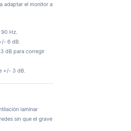
ra adaptar el monitor a
 90 Hz.
+/- 6 dB.
 3 dB para corregir
e +/- 3 dB.
tilación laminar
redes sin que el grave
.