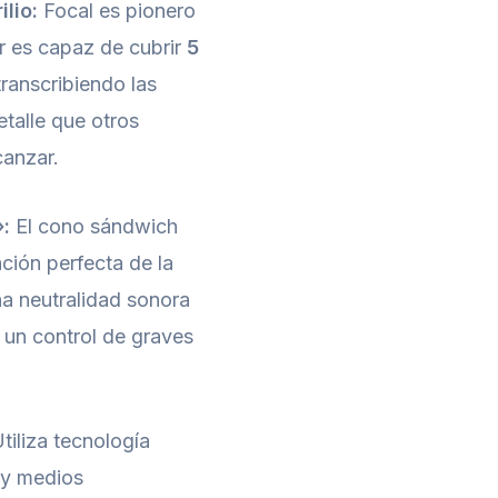
lio:
Focal es pionero
er es capaz de cubrir
5
etranscribiendo las
etalle que otros
canzar.
:
El cono sándwich
ión perfecta de la
na neutralidad sonora
 un control de graves
tiliza tecnología
 y medios