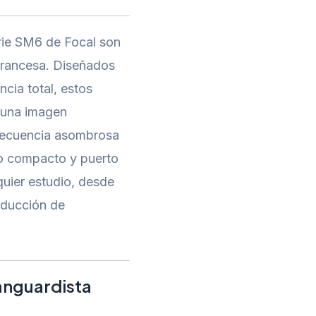
rie SM6 de Focal son
 francesa. Diseñados
cia total, estos
 una imagen
frecuencia asombrosa
ño compacto y puerto
lquier estudio, desde
oducción de
anguardista