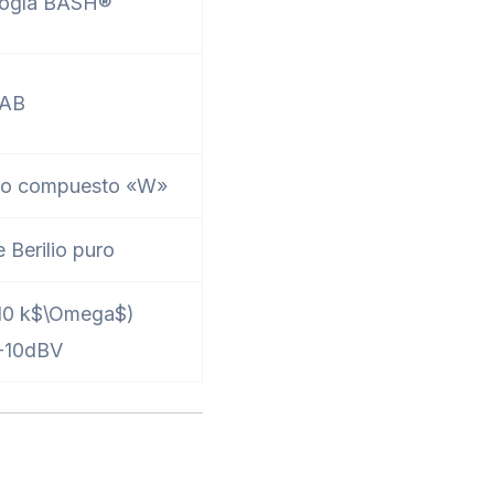
logía BASH®
 AB
ono compuesto «W»
 Berilio puro
10 k$\Omega$)
 -10dBV