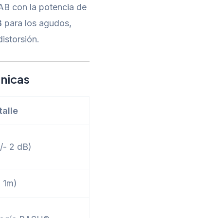
 AB con la potencia de
B
para los agudos,
istorsión.
nicas
talle
/- 2 dB)
a 1m)