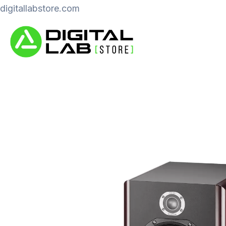
Ir
digitallabstore.com
al
contenido