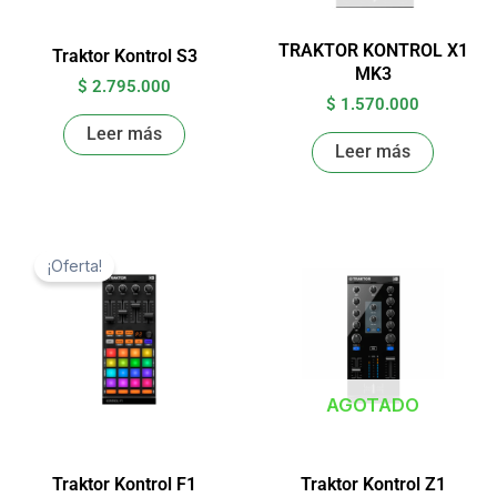
TRAKTOR KONTROL X1
Traktor Kontrol S3
MK3
$
2.795.000
$
1.570.000
Leer más
Leer más
El
El
precio
precio
¡Oferta!
original
actual
era:
es:
$ 1.182.000.
$ 1.063.800.
AGOTADO
Traktor Kontrol F1
Traktor Kontrol Z1