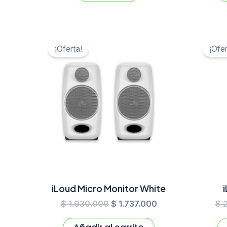
El
El
precio
precio
¡Oferta!
¡Ofer
original
actual
era:
es:
$ 1.930.000.
$ 1.737.000.
iLoud Micro Monitor White
$
1.930.000
$
1.737.000
$
2