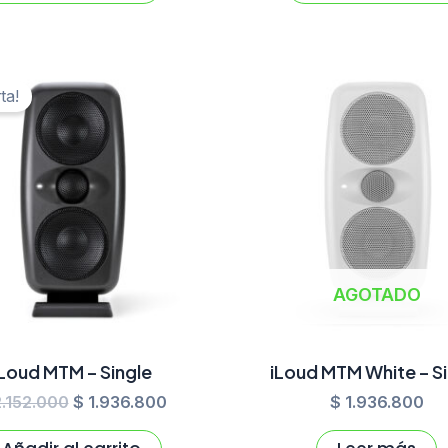
El
El
precio
precio
ta!
original
actual
era:
es:
$ 2.152.000.
$ 1.936.800.
AGOTADO
iLoud MTM – Single
iLoud MTM White – Si
.152.000
$
1.936.800
$
1.936.800