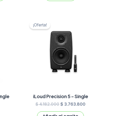
El
El
precio
precio
¡Oferta!
original
actual
era:
es:
$ 4.182.000.
$ 3.763.800.
ngle
iLoud Precision 5 – Single
$
4.182.000
$
3.763.800