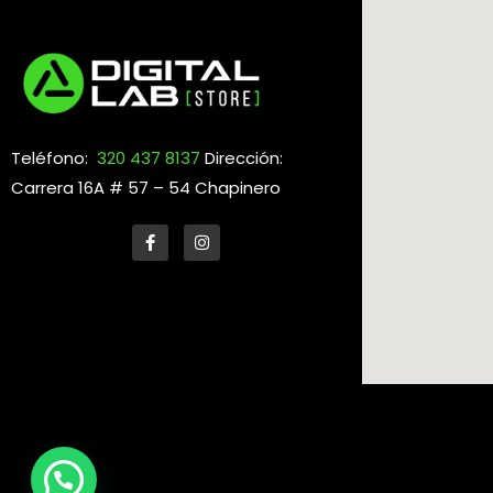
Teléfono:
320 437 8137
Dirección:
Carrera 16A # 57 – 54 Chapinero
F
I
a
n
c
s
e
t
b
a
o
g
o
r
k
a
-
m
f