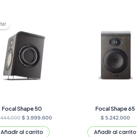
El
El
precio
precio
ta!
original
actual
era:
es:
$ 4.444.000.
$ 3.999.600.
Focal Shape 50
Focal Shape 65
.444.000
$
3.999.600
$
5.242.000
Añadir al carrito
Añadir al carrito