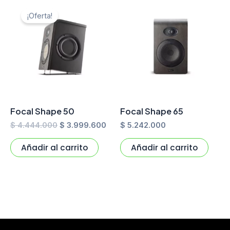
El
El
precio
precio
¡Oferta!
original
actual
era:
es:
$ 4.444.000.
$ 3.999.600.
Focal Shape 50
Focal Shape 65
$
4.444.000
$
3.999.600
$
5.242.000
Añadir al carrito
Añadir al carrito