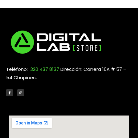
Teléfono:
320 437 8137
Dirección: Carrera 16A # 57 –
54 Chapinero
F
I
a
n
c
s
e
t
b
a
o
g
o
r
k
a
-
m
f