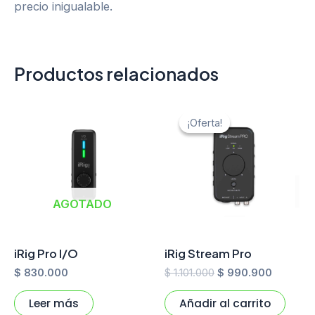
precio inigualable.
Productos relacionados
El
El
precio
precio
¡Oferta!
¡Oferta!
original
actual
era:
es:
$ 1.101.000.
$ 990.9
AGOTADO
iRig Pro I/O
iRig Stream Pro
$
830.000
$
1.101.000
$
990.900
Leer más
Añadir al carrito