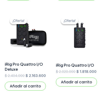
El
El
El
El
precio
precio
precio
preci
¡Oferta!
¡Oferta!
¡Oferta!
¡Oferta!
original
actual
original
actual
era:
es:
era:
es:
$ 2.404.000.
$ 2.163.600.
$ 2.020.000.
$ 1.81
iRig Pro Quattro I/O
iRig Pro Quattro I/O
Deluxe
$
2.020.000
$
1.818.000
$
2.404.000
$
2.163.600
Añadir al carrito
Añadir al carrito