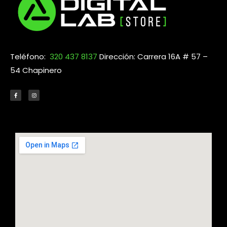
Teléfono:
320 437 8137
Dirección: Carrera 16A # 57 –
54 Chapinero
F
I
a
n
c
s
e
t
b
a
o
g
o
r
k
a
-
m
f