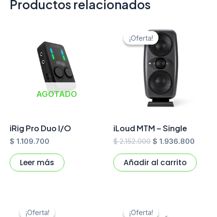
Productos relacionados
El
El
precio
preci
¡Oferta!
¡Oferta!
original
actual
era:
es:
$ 2.152.000.
$ 1.93
AGOTADO
iRig Pro Duo I/O
iLoud MTM – Single
$
1.109.700
$
2.152.000
$
1.936.800
Leer más
Añadir al carrito
El
El
El
El
precio
precio
precio
preci
¡Oferta!
¡Oferta!
¡Oferta!
¡Oferta!