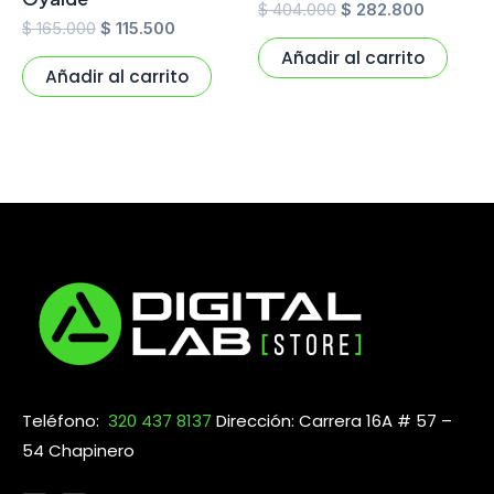
$
404.000
$
282.800
$
165.000
$
115.500
Añadir al carrito
Añadir al carrito
Teléfono:
320 437 8137
Dirección: Carrera 16A # 57 –
54 Chapinero
F
I
a
n
c
s