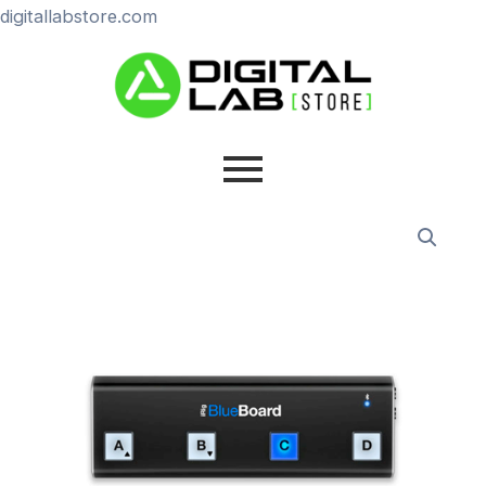
Ir
digitallabstore.com
al
contenido