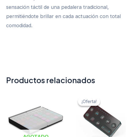
sensación táctil de una pedalera tradicional,
permitiéndote brillar en cada actuación con total
comodidad.
Productos relacionados
El
El
precio
precio
¡Oferta!
¡Oferta!
original
actual
era:
es:
$ 404.000.
$ 282.80
AGOTADO