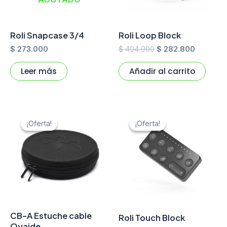
Roli Snapcase 3/4
Roli Loop Block
$
273.000
$
404.000
$
282.800
Leer más
Añadir al carrito
El
El
El
El
precio
precio
precio
precio
¡Oferta!
¡Oferta!
¡Oferta!
¡Oferta!
original
actual
original
actual
era:
es:
era:
es:
$ 165.000.
$ 115.500.
$ 404.000.
$ 282.80
CB-A Estuche cable
Roli Touch Block
Oyaide