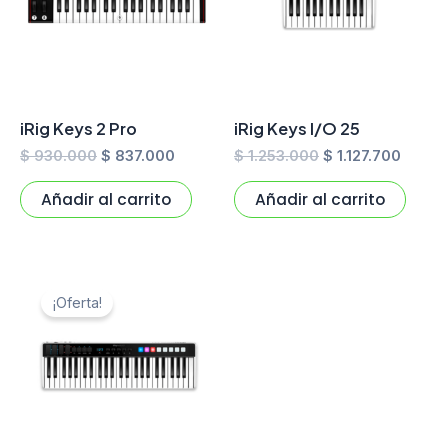
iRig Keys 2 Pro
iRig Keys I/O 25
$
930.000
$
837.000
$
1.253.000
$
1.127.700
Añadir al carrito
Añadir al carrito
El
El
precio
precio
¡Oferta!
original
actual
era:
es:
$ 1.869.000.
$ 1.682.100.