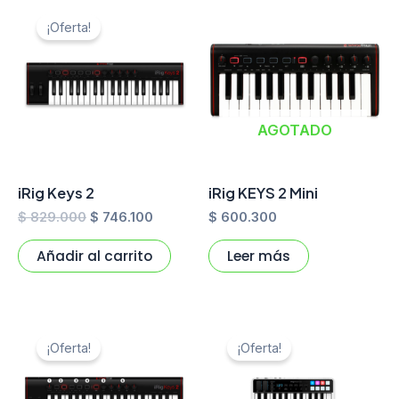
El
El
precio
precio
¡Oferta!
original
actual
era:
es:
$ 829.000.
$ 746.100.
AGOTADO
iRig Keys 2
iRig KEYS 2 Mini
$
829.000
$
746.100
$
600.300
Añadir al carrito
Leer más
El
El
El
El
precio
precio
precio
preci
¡Oferta!
¡Oferta!
original
actual
original
actual
era:
es:
era:
es:
$ 930.000.
$ 837.000.
$ 1.253.000.
$ 1.127