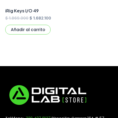
iRig Keys I/O 49
$
1.869.000
$
1.682.100
Añadir al carrito