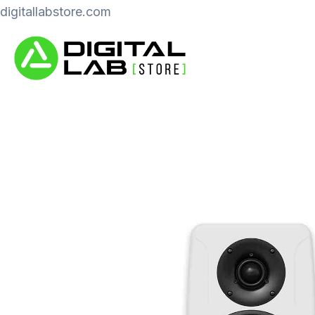
Ir
digitallabstore.com
al
contenido