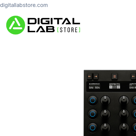
Ir
digitallabstore.com
al
contenido