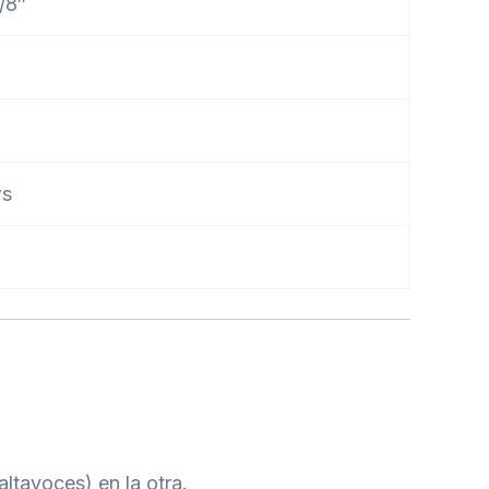
/8″
ws
altavoces) en la otra.