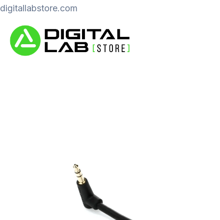
Ir
digitallabstore.com
al
contenido