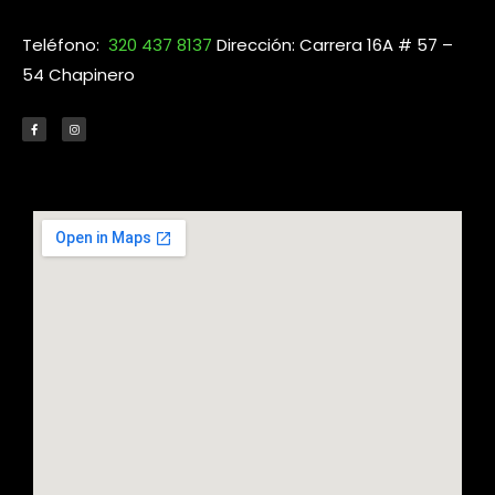
Teléfono:
320 437 8137
Dirección: Carrera 16A # 57 –
54 Chapinero
F
I
a
n
c
s
e
t
b
a
o
g
o
r
k
a
-
m
f