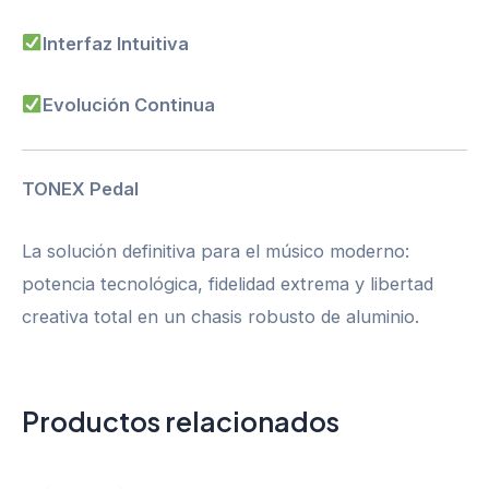
Interfaz Intuitiva
Evolución Continua
TONEX Pedal
La solución definitiva para el músico moderno:
potencia tecnológica, fidelidad extrema y libertad
creativa total en un chasis robusto de aluminio.
Productos relacionados
El
El
precio
precio