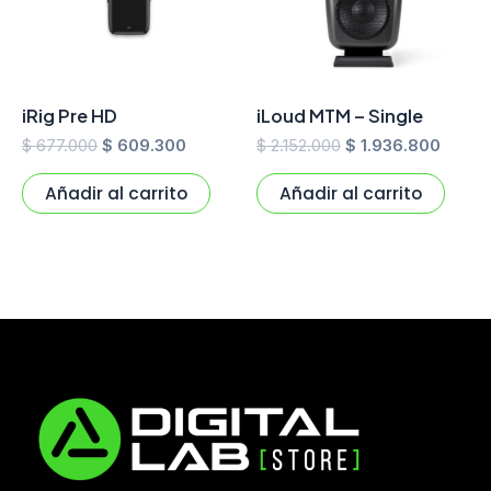
iRig Pre HD
iLoud MTM – Single
$
677.000
$
609.300
$
2.152.000
$
1.936.800
Añadir al carrito
Añadir al carrito