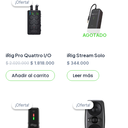
¡Oferta!
¡Oferta!
original
actual
era:
es:
$ 2.020.000.
$ 1.818.000.
AGOTADO
iRig Pro Quattro I/O
iRig Stream Solo
$
2.020.000
$
1.818.000
$
344.000
Añadir al carrito
Leer más
El
El
El
El
precio
precio
precio
preci
¡Oferta!
¡Oferta!
¡Oferta!
¡Oferta!
original
actual
original
actual
era:
es:
era:
es:
$ 677.000.
$ 609.300.
$ 2.152.000.
$ 1.93