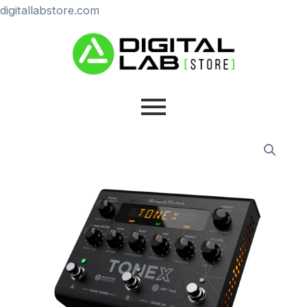
Ir
digitallabstore.com
al
contenido