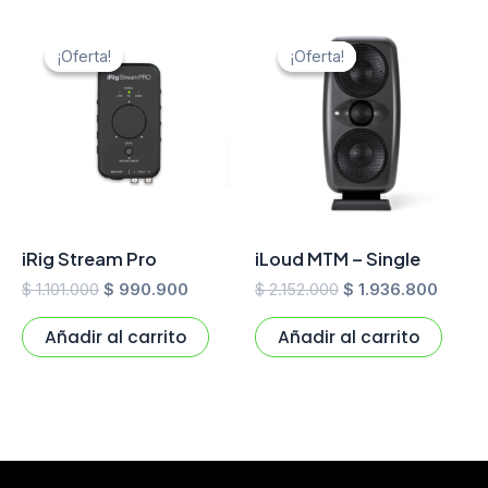
El
El
El
El
precio
precio
precio
preci
¡Oferta!
¡Oferta!
¡Oferta!
¡Oferta!
original
actual
original
actual
era:
es:
era:
es:
$ 1.101.000.
$ 990.900.
$ 2.152.000.
$ 1.93
iRig Stream Pro
iLoud MTM – Single
$
1.101.000
$
990.900
$
2.152.000
$
1.936.800
Añadir al carrito
Añadir al carrito