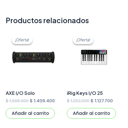
Productos relacionados
El
El
El
El
precio
precio
precio
precio
¡Oferta!
¡Oferta!
¡Oferta!
¡Oferta!
original
actual
original
actual
era:
es:
era:
es:
$ 1.566.000.
$ 1.409.400.
$ 1.253.000.
$ 1.127
AXE I/O Solo
iRig Keys I/O 25
$
1.566.000
$
1.409.400
$
1.253.000
$
1.127.700
Añadir al carrito
Añadir al carrito