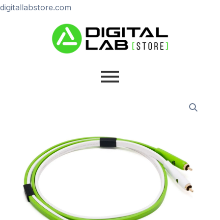
Ir
digitallabstore.com
al
contenido