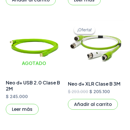
El
El
precio
precio
¡Oferta!
¡Oferta!
original
actual
era:
es:
$ 293.000.
$ 205.100
AGOTADO
Neo d+ USB 2.0 Clase B
Neo d+ XLR Clase B 3M
2M
$
293.000
$
205.100
$
245.000
Añadir al carrito
Leer más