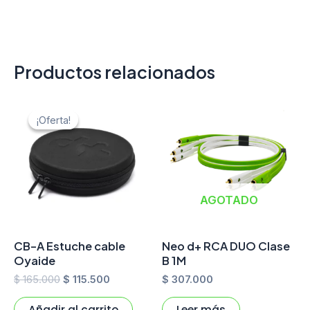
Productos relacionados
El
El
precio
precio
¡Oferta!
¡Oferta!
original
actual
era:
es:
$ 165.000.
$ 115.500.
AGOTADO
CB-A Estuche cable
Neo d+ RCA DUO Clase
Oyaide
B 1M
$
165.000
$
115.500
$
307.000
Añadir al carrito
Leer más