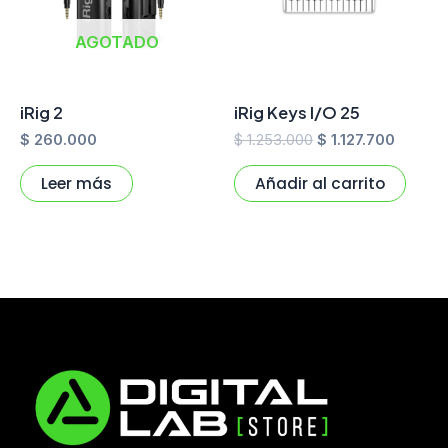
AGOTADO
iRig 2
iRig Keys I/O 25
$
260.000
$
1.253.000
$
1.127.700
Leer más
Añadir al carrito