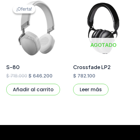
El
El
precio
precio
¡Oferta!
¡Oferta!
original
actual
era:
es:
$ 718.000.
$ 646.200.
AGOTADO
S-80
Crossfade LP2
$
718.000
$
646.200
$
782.100
Añadir al carrito
Leer más