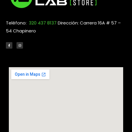
Teléfono:
320 437 8137
Dirección: Carrera 16A # 57 –
54 Chapinero
F
I
a
n
c
s
e
t
b
a
o
g
o
r
k
a
-
m
f