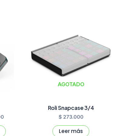
El
precio
actual
es:
0.
$ 282.800.
AGOTADO
Roli Snapcase 3/4
00
$
273.000
Leer más