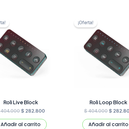
El
El
El
precio
precio
precio
ta!
¡Oferta!
original
actual
original
era:
es:
era:
$ 404.000.
$ 282.800.
$ 404.00
Roli Live Block
Roli Loop Block
404.000
$
282.800
$
404.000
$
282.8
Añadir al carrito
Añadir al carrito