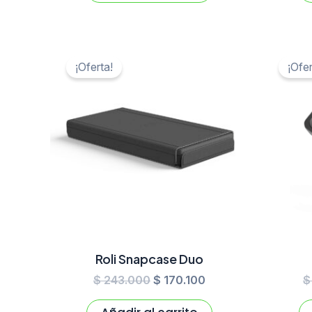
El
El
precio
precio
¡Oferta!
¡Ofer
original
actual
era:
es:
$ 243.000.
$ 170.100.
Roli Snapcase Duo
$
243.000
$
170.100
$