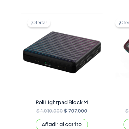
El
El
precio
precio
¡Oferta!
¡Ofer
original
actual
era:
es:
$ 1.010.000.
$ 707.000.
Roli Lightpad Block M
$
1.010.000
$
707.000
$
Añadir al carrito